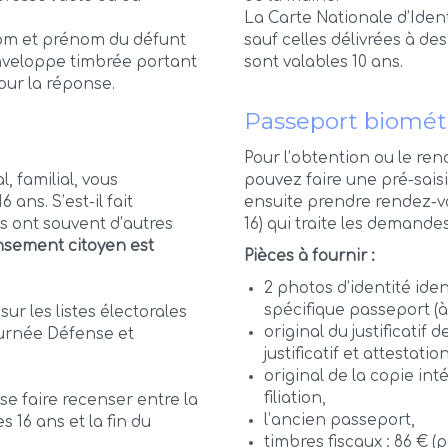
La Carte Nationale d’Ident
nom et prénom du défunt
sauf celles délivrées à de
enveloppe timbrée portant
sont valables 10 ans.
pour la réponse.
Passeport biomét
Pour l’obtention ou le re
, familial, vous
pouvez faire une pré-saisi
ans. S’est-il fait
ensuite prendre rendez-v
ts ont souvent d’autres
16) qui traite les demande
nsement citoyen est
Pièces à fournir :
2 photos d’identité ide
spécifique passeport (
sur les listes électorales
original du justificatif
ournée Défense et
justificatif et attestati
original de la copie in
filiation,
 se faire recenser entre la
l’ancien passeport,
s 16 ans et la fin du
timbres fiscaux : 86 € (p