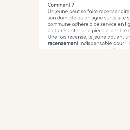
Comment ?
Un jeune peut se faire recenser dir
son domicile ou en ligne sur le site
s
commune adhère à ce service en lign
doit présenter une pièce d’identité et
Une fois recensé, le jeune obtient 
recensement
indispensable pour l’i
ou examens soumis au contrôle de l’
(conduite accompagnée par exempl
Environ un an après, il sera convoq
et Citoyenneté
où il obtiendra un ce
(celui-ci remplacera l’attestation d
Connaître cette étape et la faire co
C’est une démarche obligatoire mais
©
Mairie de Bangor
2018