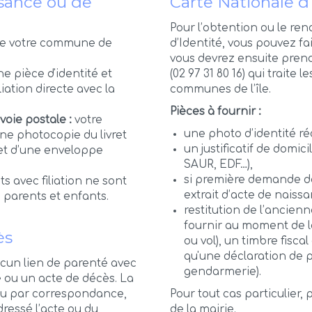
sance ou de
Carte Nationale d
Pour l’obtention ou le re
 de votre commune de
d’Identité, vous pouvez fa
vous devrez ensuite pren
e pièce d'identité et
(02 97 31 80 16) qui traite
iation directe avec la
communes de l’île.
Pièces à fournir :
voie postale :
votre
une photo d’identité r
ne photocopie du livret
un justificatif de domici
 et d’une enveloppe
SAUR, EDF…),
si première demande de
ts avec filiation ne sont
extrait d’acte de naiss
s parents et enfants.
restitution de l’ancien
fournir au moment de la
ès
ou vol), un timbre fisc
qu'une déclaration de pe
ucun lien de parenté avec
gendarmerie).
 ou un acte de décès. La
ou par correspondance,
Pour tout cas particulier,
dressé l’acte ou du
de la mairie.