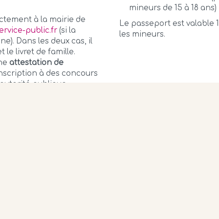
mineurs de 15 à 18 ans) 
ectement à la mairie de
Le passeport est valable 1
ervice-public.fr
(si la
les mineurs.
e). Dans les deux cas, il
 le livret de famille.
une
attestation de
nscription à des concours
autorité publique
e).
ué à la
Journée Défense
rtificat de participation
e recensement).
nnaître est important.
 surtout un acte citoyen.