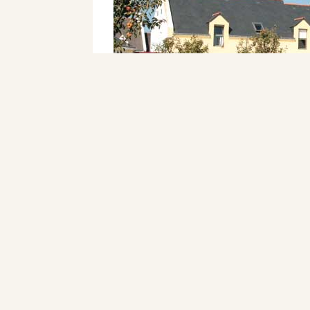
Bangor accueille
la Maison de l’En
services et associations : Gribouille
(accompagnement des jeunes insulaires
avec leurs jeunes enfants), ADAPEI 
La maison de l’Enfance est ouverte 
©
Mairie de Bangor
2018