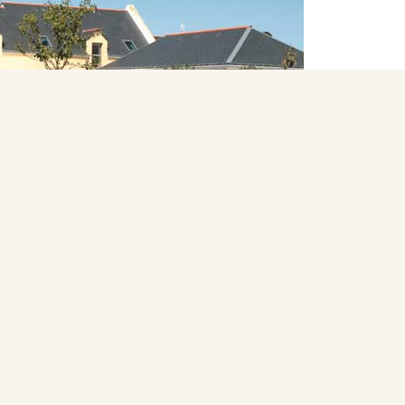
fance
, compétence de la Communauté de Communes de Bell
 (avec le multi-accueil et le relais d’Assistantes Maternell
, de l’enfant au jeune adulte, différents ou en difficulté
avec un service SESSAD (Service d’Éducation Spécialisée e
depuis septembre 2005. Elle se situe au centre de la co