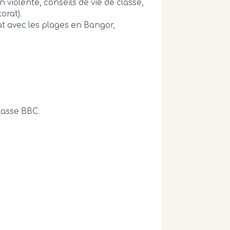
iolente, conseils de vie de classe,
orat).
iat avec les plages en Bangor,
classe BBC.