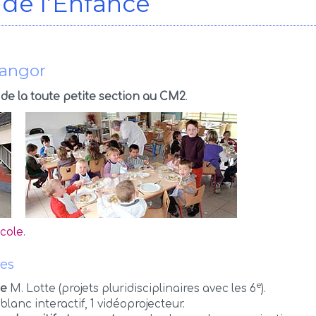
 de l’Enfance
Bangor
,
de la toute petite section au CM2
.
école
.
ves
e
ge
M. Lotte (projets pluridisciplinaires avec les 6
).
 blanc interactif, 1 vidéoprojecteur.