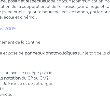
nnel positif et respectueux
de chacun (communication non v
sation de la coopération et de l’entraide (parrainage et tut
aire jeune public, quart d’heure de lecture hebdo, partenar
e, école et cinéma…
uis 2009
nement de la cantine.
le et pose de
panneaux photovoltaïques
sur le toit de la 
aison avec le collège public.
la natation
du CP au CM2.
 de France et de l’étranger.
fs
.
viale.