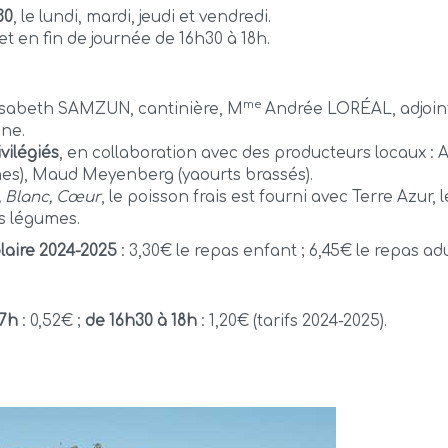
30
, le lundi, mardi, jeudi et vendredi.
t en fin de journée de 16h30 à 18h.
me
isabeth SAMZUN, cantinière, M
Andrée LORÉAL, adjointe
ne.
vilégiés
, en collaboration avec des producteurs locaux :
es), Maud Meyenberg (yaourts brassés).
, Blanc, Cœur
, le poisson frais est fourni avec Terre Azur,
es légumes.
olaire 2024-2025
: 3,30€ le repas enfant ; 6,45€ le repas adu
17h
: 0,52€ ;
de 16h30 à 18h
: 1,20€ (tarifs 2024-2025).