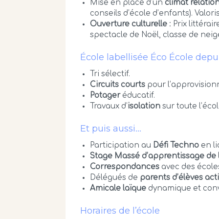
Mise en place d’un
climat relatio
conseils d’école d’enfants). Valori
Ouverture culturelle
: Prix littér
spectacle de Noël, classe de neig
École labellisée Éco École dep
Tri sélectif.
Circuits courts
pour l’approvision
Potager
éducatif.
Travaux d’
isolation
sur toute l’éco
Et puis aussi…
Participation au
Défi Techno
en li
Stage Massé d’apprentissage de 
Correspondances
avec des écoles
Délégués de
parents d’élèves acti
Amicale laïque
dynamique et convi
Horaires de l’école