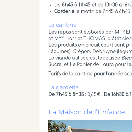
De
8h45 à 11h45 et de 13h30 à 16h
Garderie
le matin de 7h45 à 8h45 e
La cantine
me
Les repas
sont élaborés par M
Él
me
et M
Harriet THOMAS, diététicien
Les produits en circuit court sont pri
(légumes), Grégory Debruyne (légum
La viande utilisée est labellisée
Bleu
Sucre, et Le Panier de Laura pour l
Tarifs de la cantine pour l'année sc
La garderie
De 7h45 à 8h35 :
0,65€ ;
De 16h30 à 
La Maison de l’Enfance