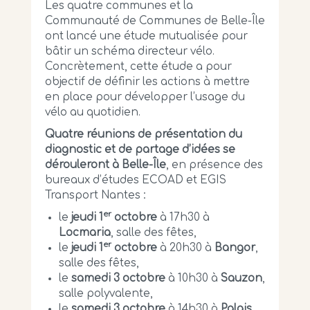
Les quatre communes et la
Communauté de Communes de Belle-Île
ont lancé une étude mutualisée pour
bâtir un schéma directeur vélo.
Concrètement, cette étude a pour
objectif de définir les actions à mettre
en place pour développer l’usage du
vélo au quotidien.
Quatre réunions de présentation du
diagnostic et de partage d’idées se
dérouleront à Belle-Île
, en présence des
bureaux d’études ECOAD et EGIS
Transport Nantes :
er
le
jeudi 1
octobre
à 17h30 à
Locmaria
, salle des fêtes,
er
le
jeudi 1
octobre
à 20h30 à
Bangor
,
salle des fêtes,
le
samedi 3 octobre
à 10h30 à
Sauzon
,
salle polyvalente,
le
samedi 3 octobre
à 14h30 à
Palais
,